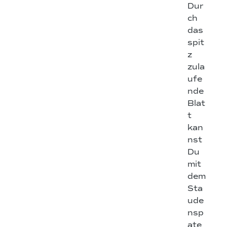
Dur
ch
das
spit
z
zula
ufe
nde
Blat
t
kan
nst
Du
mit
dem
Sta
ude
nsp
ate