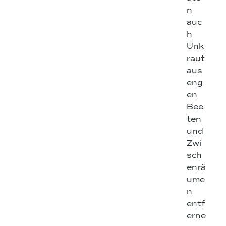
n
auc
h
Unk
raut
aus
eng
en
Bee
ten
und
Zwi
sch
enrä
ume
n
entf
erne