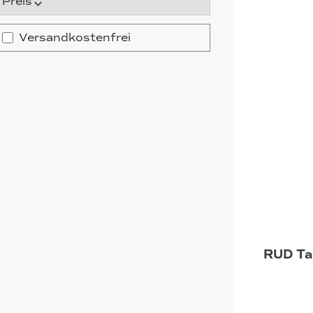
Preis
Filter hinzufügen: Versandkostenfrei
Versandkostenfrei
RUD Ta