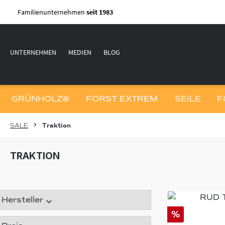
m Hauptinhalt springen
Zur Suche springen
Zur Hauptnavigation springen
Familienunternehmen
seit 1983
UNTERNEHMEN
MEDIEN
BLOG
GRÜNHOLZ®
FORST EXTREM
SEILE
F
SALE
Traktion
TRAKTION
Hersteller
%