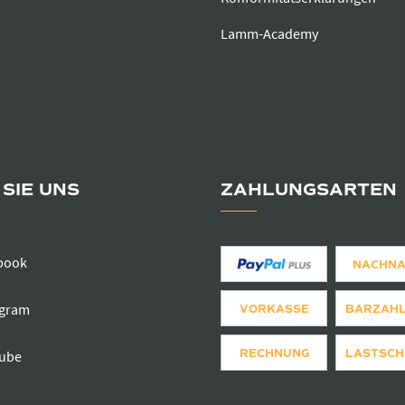
Lamm-Academy
SIE UNS
ZAHLUNGSARTEN
book
NACHN
agram
VORKASSE
BARZAH
RECHNUNG
LASTSCH
ube