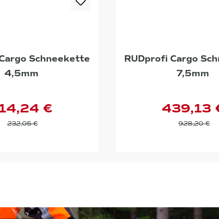
 Cargo Schneekette
RUDprofi Cargo Sc
4,5mm
7,5mm
14,24 €
439,13 
232,05 €
928,20 €