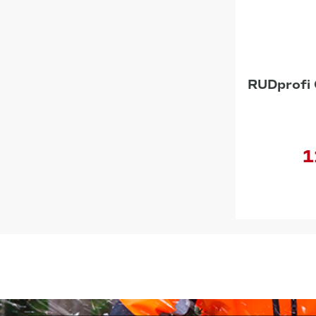
RUDprofi
1