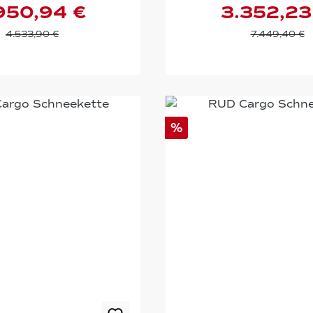
950,94 €
3.352,23
4.533,90 €
7.449,40 €
%