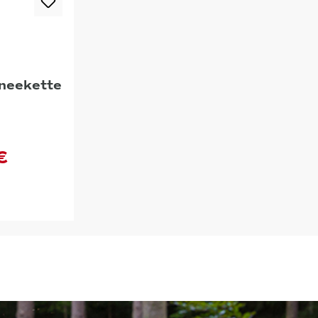
hneekette
€