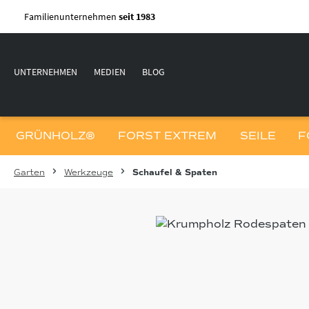
m Hauptinhalt springen
Zur Suche springen
Zur Hauptnavigation springen
Familienunternehmen
seit 1983
UNTERNEHMEN
MEDIEN
BLOG
GRÜNHOLZ®
FORST EXTREM
SEILE
F
Garten
Werkzeuge
Schaufel & Spaten
Bildergalerie überspringen