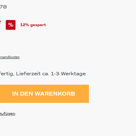
378
*
%
12% gespart
Versandkosten
rtig, Lieferzeit ca. 1-3 Werktage
ahl: Gib den gewünschten Wert ein 
IN DEN WARENKORB
zufügen