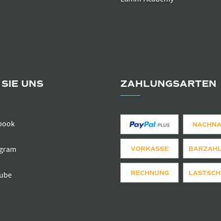
SIE UNS
ZAHLUNGSARTEN
book
NACHN
agram
VORKASSE
BARZAH
RECHNUNG
LASTSCH
ube