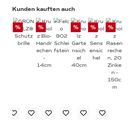
Produktgalerie überspringen
Kunden kauften auch
%
%
%
%
%