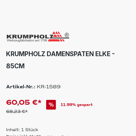
KRUMPHOLZ DAMENSPATEN ELKE -
85CM
Artikel-Nr.:
KR-1589
60,05 €*
%
11.99% gespart
68,23 €*
Inhalt:
1 Stück