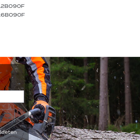
12BO90F
16BO90F
ldeten