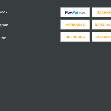
book
NACHN
agram
VORKASSE
BARZAH
RECHNUNG
LASTSCH
ube