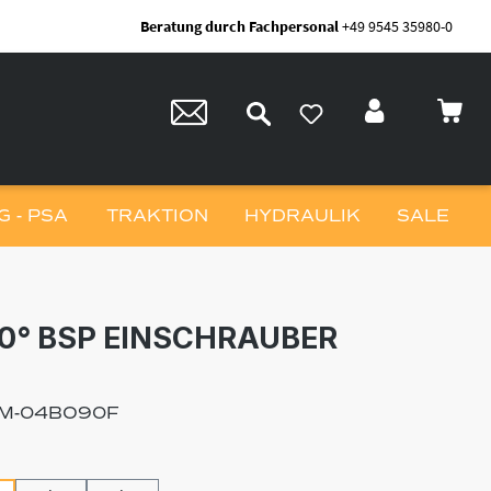
Beratung durch Fachpersonal
+49 9545 35980-0
 - PSA
TRAKTION
HYDRAULIK
SALE
0° BSP EINSCHRAUBER
M-04BO90F
hlen