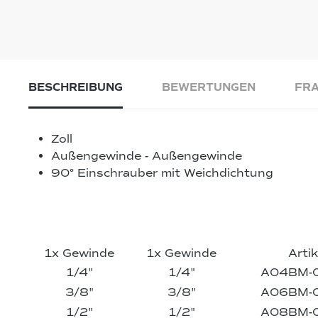
BESCHREIBUNG
BEWERTUNGEN
FRA
Zoll
Außengewinde - Außengewinde
90° Einschrauber mit Weichdichtung
1x Gewinde
1x Gewinde
Artik
1/4"
1/4"
A04BM-
3/8"
3/8"
A06BM-
1/2"
1/2"
A08BM-