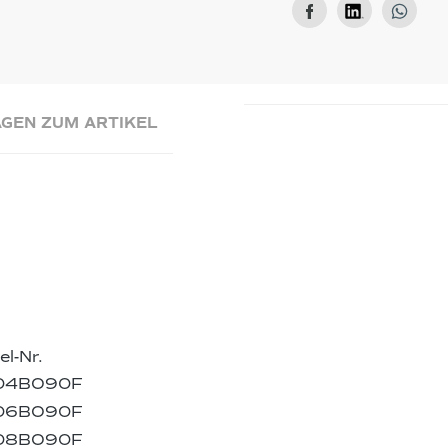
GEN ZUM ARTIKEL
el-Nr.
04BO90F
06BO90F
08BO90F