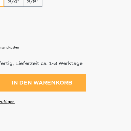
3/4"
3/8"
Versandkosten
rtig, Lieferzeit ca. 1-3 Werktage
ahl: Gib den gewünschten Wert ein 
IN DEN WARENKORB
zufügen