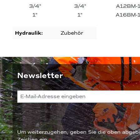
3/4"
3/4"
A12BM-
1"
1"
A16BM-
Hydraulik:
Zubehör
Newsletter
Um weiterzugehen, geben Sie die oben abgebi
Zeichen ein
*