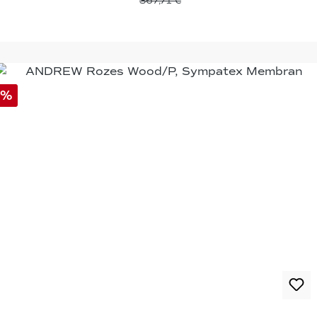
367,71 €
%