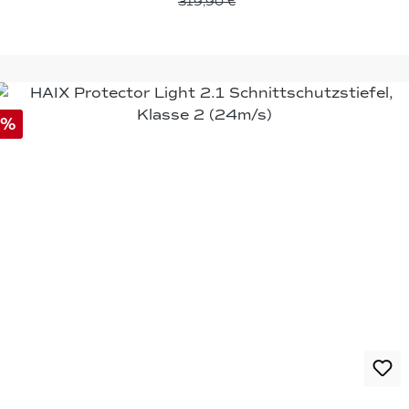
319,90 €
%