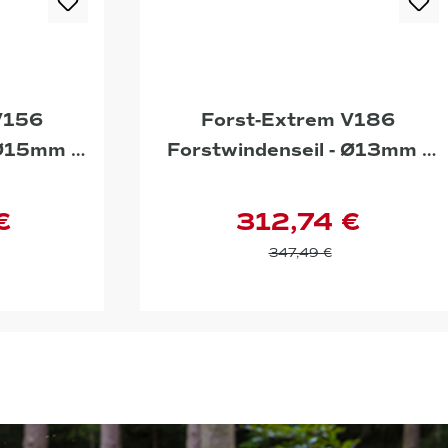
V156
Forst-Extrem V186
 Ø15mm -
Forstwindenseil - Ø13mm -
51m
€
312,74 €
347,49 €