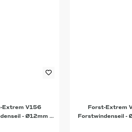
t-Extrem V156
Forst-Extrem 
denseil - Ø12mm -
Forstwindenseil -
45m
51m