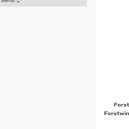
Seil-Ø
Fors
Forstwin