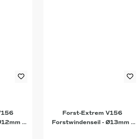
V156
Forst-Extrem V156
 Ø12mm -
Forstwindenseil - Ø13mm -
52m