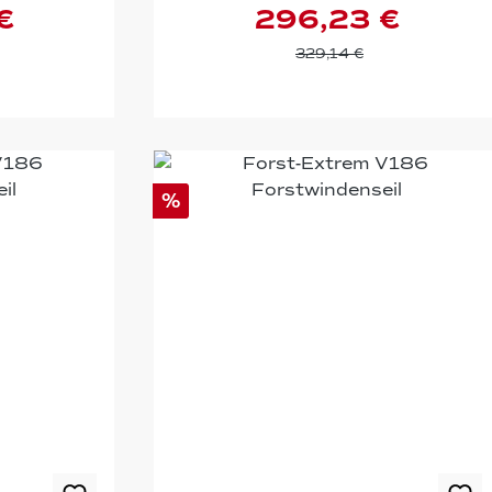
€
296,23 €
329,14 €
%