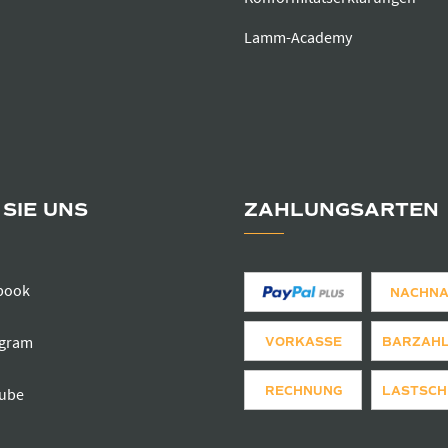
Lamm-Academy
SIE UNS
ZAHLUNGSARTEN
book
NACHN
agram
VORKASSE
BARZAH
RECHNUNG
LASTSCH
ube