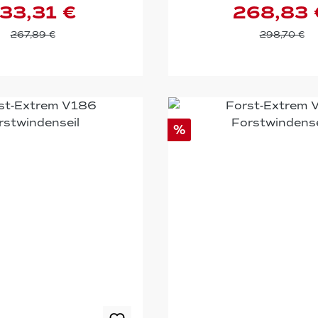
33,31 €
268,83 
267,89 €
298,70 €
%