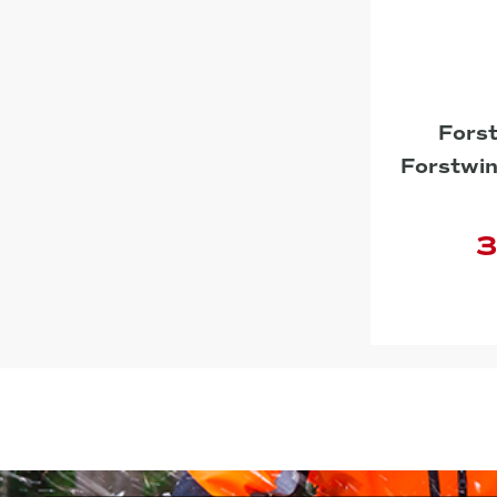
Fors
Forstwin
3