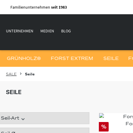
m Hauptinhalt springen
Zur Suche springen
Zur Hauptnavigation springen
Familienunternehmen
seit 1983
UNTERNEHMEN
MEDIEN
BLOG
GRÜNHOLZ®
FORST EXTREM
SEILE
F
SALE
Seile
SEILE
Seil-Art
%