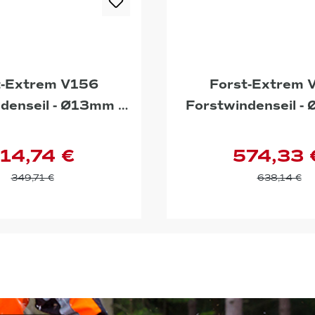
t-Extrem V156
Forst-Extrem 
denseil - Ø13mm -
Forstwindenseil -
55m
48m
14,74 €
574,33 
349,71 €
638,14 €