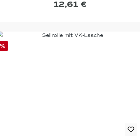
12,61 €
%