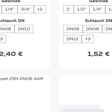
auswählen
a
Gewinde
Gewinde
1/4"
3/4"
+
2
1"
1/2"
1/4"
1
auswählen
chlauch DN
Schlauch D
DN08
DN10
DN06
DN08
DN
3
DN12
+
3
2,40 €
1,52 €