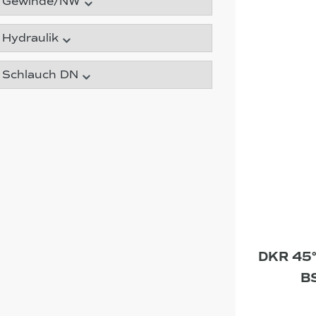
Gewinde/NW
Hydraulik
Schlauch DN
DKR 45°
B