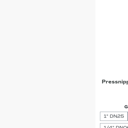
Pressnip
G
1" DN25
1/4" DN0