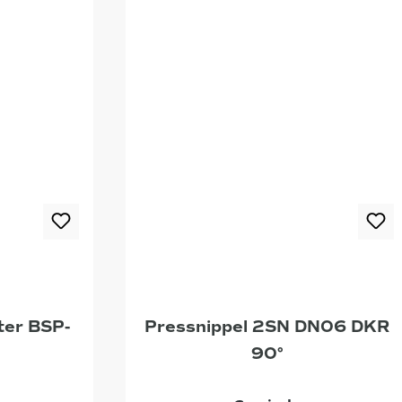
er BSP-
Pressnippel 2SN DN06 DKR
90°