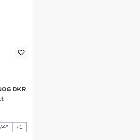
DN06 DKR
t
uswählen
/4"
+
1