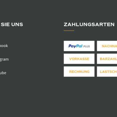
SIE UNS
ZAHLUNGSARTEN
book
NACHN
agram
VORKASSE
BARZAH
RECHNUNG
LASTSCH
ube