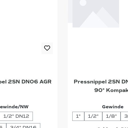
pel 2SN DN06 AGR
Pressnippel 2SN 
90° Kompak
auswählen
a
ewinde/NW
Gewinde
1/2" DN12
1"
1/2"
1/8"
3
6
3/4" DN16