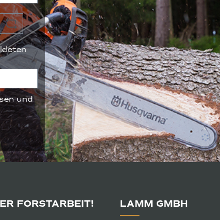
ldeten
sen und
DER FORSTARBEIT!
LAMM GMBH