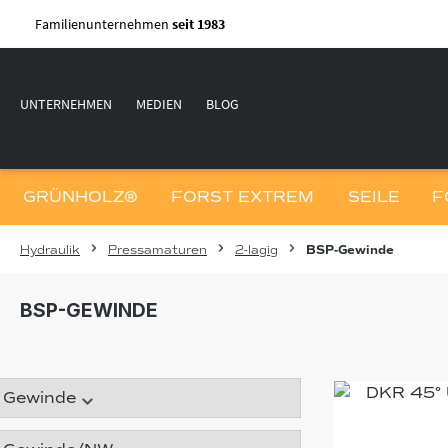
m Hauptinhalt springen
Zur Suche springen
Zur Hauptnavigation springen
Familienunternehmen
seit 1983
UNTERNEHMEN
MEDIEN
BLOG
GRÜNHOLZ®
FORST EXTREM
SEILE
F
Hydraulik
Pressamaturen
2-lagig
BSP-Gewinde
BSP-GEWINDE
Gewinde