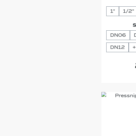
1"
1/2"
S
DN06
DN12
+