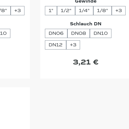
uswählen
auswählen
Gewinde
/8"
+
3
1"
1/2"
1/4"
1/8"
+
3
auswählen
auswähle
N
Schlauch DN
10
DN06
DN08
DN10
DN12
+
3
3,21 €