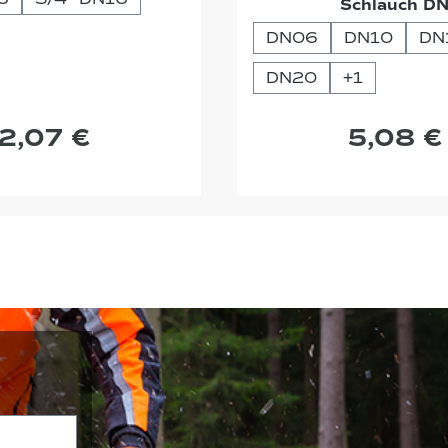
Schlauch D
DN06
DN10
DN
DN20
+
1
2,07 €
5,08 €