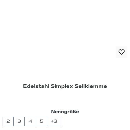
Edelstahl Simplex Seilklemme
auswählen
Nenngröße
2
3
4
5
+
3