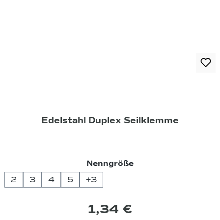
Edelstahl Duplex Seilklemme
auswählen
Nenngröße
2
3
4
5
+
3
1,34 €