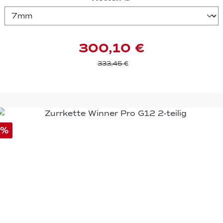
300,10 €
333,45 €
%