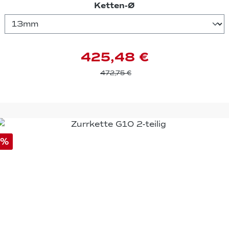
auswählen
Ketten-Ø
425,48 €
472,75 €
%