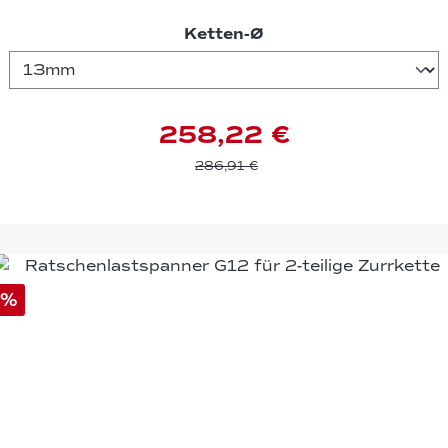
auswählen
Ketten-Ø
258,22 €
286,91 €
%