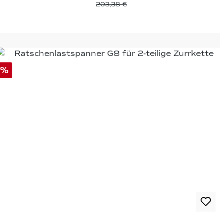
203,38 €
%