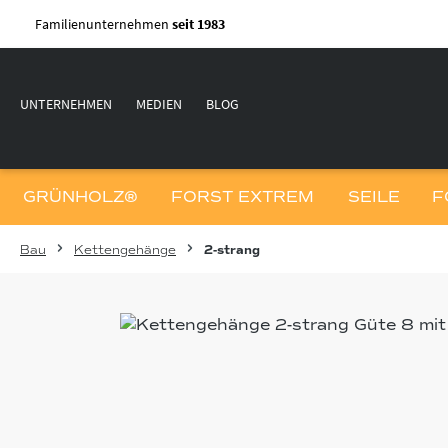
m Hauptinhalt springen
Zur Suche springen
Zur Hauptnavigation springen
Familienunternehmen
seit 1983
UNTERNEHMEN
MEDIEN
BLOG
GRÜNHOLZ®
FORST EXTREM
SEILE
F
Bau
Kettengehänge
2-strang
Bildergalerie überspringen