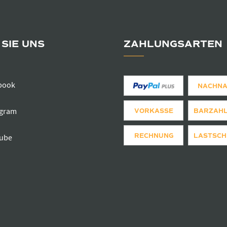
SIE UNS
ZAHLUNGSARTEN
book
NACHN
agram
VORKASSE
BARZAH
RECHNUNG
LASTSCH
ube