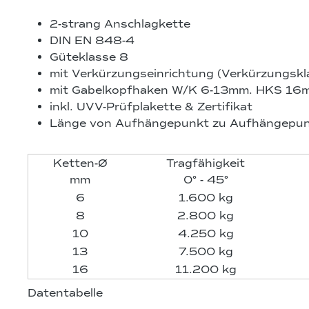
2-strang Anschlagkette
DIN EN 848-4
Güteklasse 8
mit Verkürzungseinrichtung (Verkürzungskl
mit Gabelkopfhaken W/K 6-13mm. HKS 16
inkl. UVV-Prüfplakette & Zertifikat
Länge von Aufhängepunkt zu Aufhängepu
Ketten-Ø
Tragfähigkeit
mm
0° - 45°
6
1.600 kg
8
2.800 kg
10
4.250 kg
13
7.500 kg
16
11.200 kg
Datentabelle