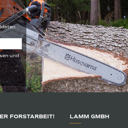
ldeten
sen und
DER FORSTARBEIT!
LAMM GMBH