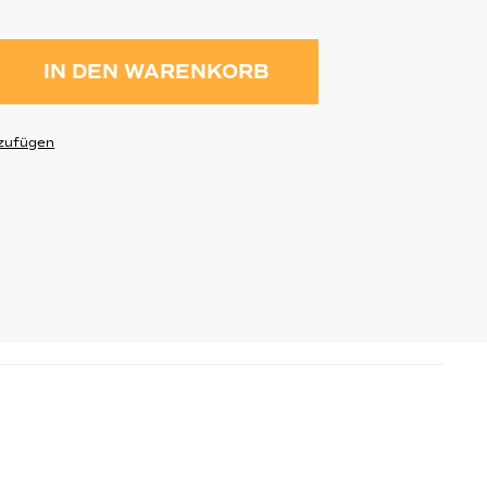
ahl: Gib den gewünschten Wert ein 
IN DEN WARENKORB
zufügen