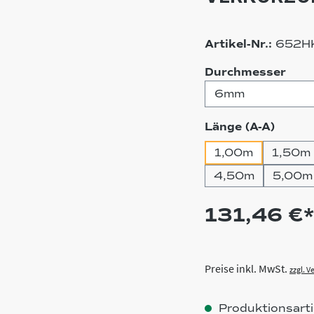
Artikel-Nr.:
652H
aus
Durchmesser
auswä
Länge (A-A)
1,00m
1,50m
4,50m
5,00m
131,46 €*
Preise inkl. MwSt.
zzgl. 
Produktionsartik