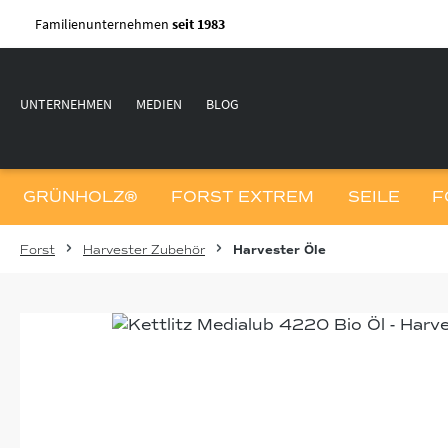
m Hauptinhalt springen
Zur Suche springen
Zur Hauptnavigation springen
Familienunternehmen
seit 1983
UNTERNEHMEN
MEDIEN
BLOG
GRÜNHOLZ®
FORST EXTREM
SEILE
F
Forst
Harvester Zubehör
Harvester Öle
Bildergalerie überspringen