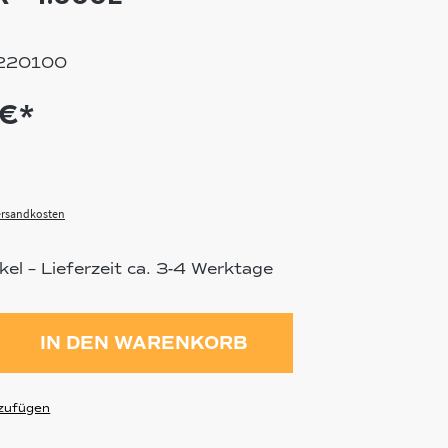
220100
€*
Versandkosten
el – Lieferzeit ca. 3-4 Werktage
ahl: Gib den gewünschten Wert ein 
IN DEN WARENKORB
zufügen