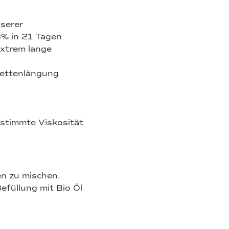
serer
8% in 21 Tagen
extrem lange
Kettenlängung
estimmte Viskosität
en zu mischen.
efüllung mit Bio Öl