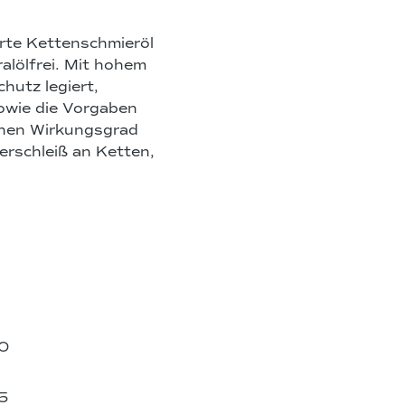
te Kettenschmieröl
alölfrei. Mit hohem
hutz legiert,
sowie die Vorgaben
ohen Wirkungsgrad
erschleiß an Ketten,
0
5