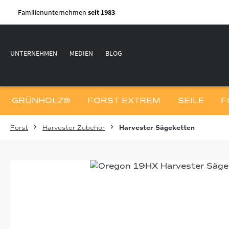
m Hauptinhalt springen
Zur Suche springen
Zur Hauptnavigation springen
Familienunternehmen
seit 1983
UNTERNEHMEN
MEDIEN
BLOG
GRÜNHOLZ®
FORST EXTREM
SEILE
F
Forst
Harvester Zubehör
Harvester Sägeketten
Bildergalerie überspringen