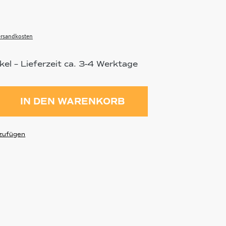
Versandkosten
el – Lieferzeit ca. 3-4 Werktage
ahl: Gib den gewünschten Wert ein 
IN DEN WARENKORB
zufügen