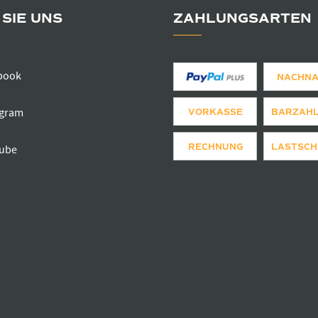
SIE UNS
ZAHLUNGSARTEN
book
NACHN
agram
VORKASSE
BARZAH
RECHNUNG
LASTSCH
ube