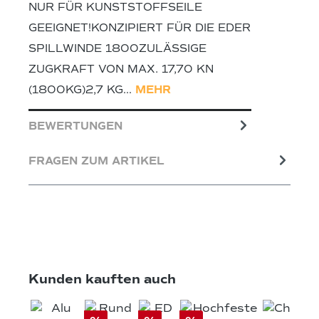
NUR FÜR KUNSTSTOFFSEILE
GEEIGNET!KONZIPIERT FÜR DIE EDER
SPILLWINDE 1800ZULÄSSIGE
ZUGKRAFT VON MAX. 17,70 KN
(1800KG)2,7 KG…
MEHR
BEWERTUNGEN
FRAGEN ZUM ARTIKEL
Produktgalerie überspringen
Kunden kauften auch