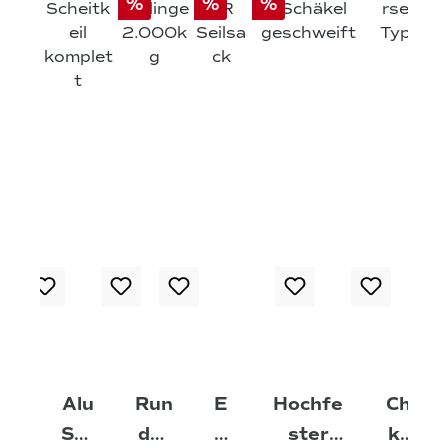
%
%
%
Alu
Run
E
Hochfe
Cho
Sch
dsc
D
ster
ker