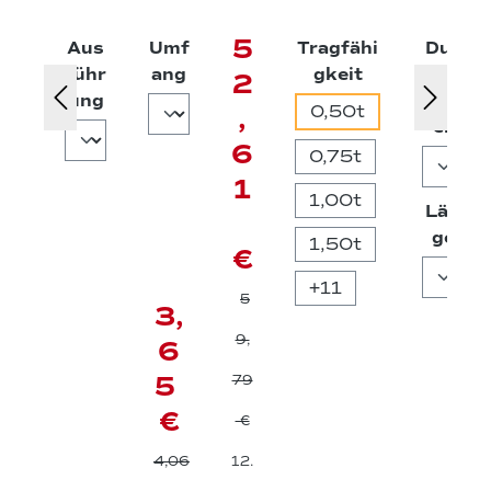
eitk
hlin
E
Schäkel
seil
5
Aus
Umf
Tragfähi
Dur
eil
ge
R
geschw
-
auswählen
auswählen
führ
ang
gkeit
chm
2
2.0
S
eift
Typ
auswählen
ung
ess
0,50t
,
00
ei
B
aus
er
kg
6
ls
0,75t
a
1
1,00t
Län
c
aus
ge
1,50t
k
€
+
11
5
3,
9,
6
5
79
€
€
4,06
12.