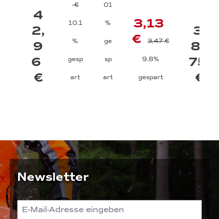
€
01
4
3,13
10.1
%
2,
3
€
%
ge
3,47 €
9
8,
6
75
gesp
sp
9.8%
€
€
art
art
gespart
Newsletter