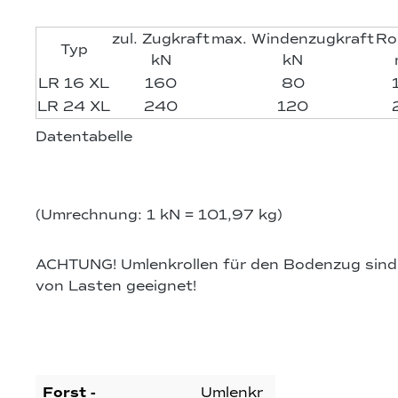
zul. Zugkraft
max. Windenzugkraft
Ro
Typ
kN
kN
LR 16 XL
160
80
LR 24 XL
240
120
Datentabelle
(Umrechnung: 1 kN = 101,97 kg)
ACHTUNG! Umlenkrollen für den Bodenzug sind
von Lasten geeignet!
Forst -
Umlenkr