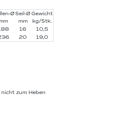
llen-Ø
Seil-Ø
Gewicht
mm
mm
kg/Stk.
188
16
10,5
236
20
19,0
 nicht zum Heben