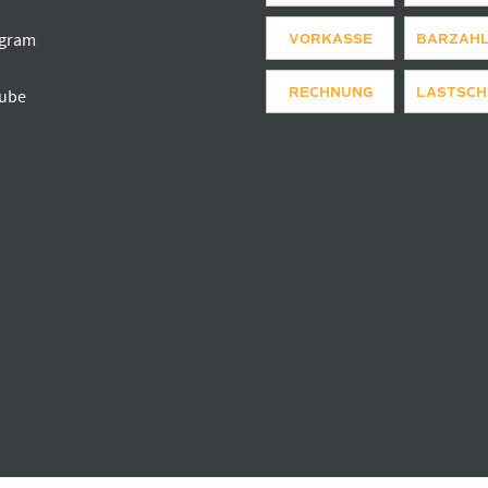
agram
VORKASSE
BARZAH
RECHNUNG
LASTSCH
ube