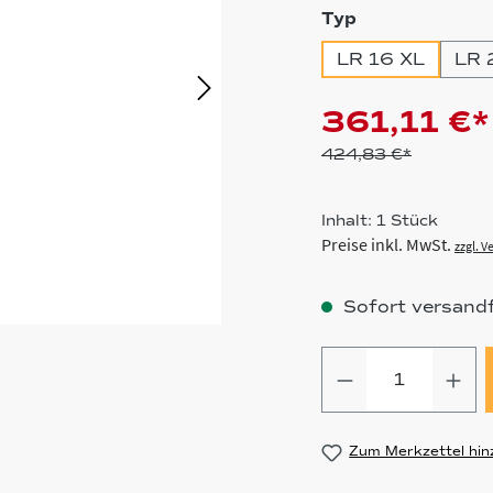
auswählen
Typ
LR 16 XL
LR 
361,11 €*
424,83 €*
Inhalt:
1 Stück
Preise inkl. MwSt.
zzgl. 
Sofort versandfe
Produkt Anz
Zum Merkzettel hin