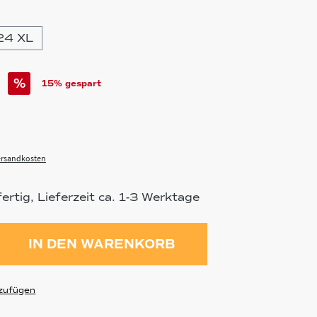
24 XL
%
15% gespart
Versandkosten
rtig, Lieferzeit ca. 1-3 Werktage
ahl: Gib den gewünschten Wert ein 
IN DEN WARENKORB
zufügen