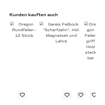
Produktgalerie überspringen
Kunden kauften auch