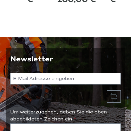
k
r
b
ar
Newsletter
"
Um weiterzugehen, geben Sie die oben
abgebildeten Zeichen ein
*