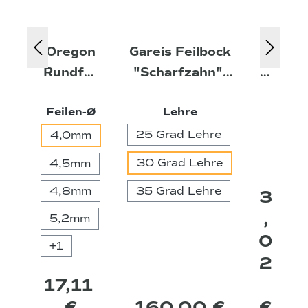
Oregon
Gareis Feilbock
F
T
Rundfeil
"Scharfzahn",
ei
en (12
inkl. Magnetset
le
auswählen
auswählen
Feilen-Ø
Lehre
Stück)
und Lehre
n
gr
25 Grad Lehre
4,0mm
if
30 Grad Lehre
4,5mm
f
4,8mm
35 Grad Lehre
3
H
,
ol
5,2mm
z
0
+
1
st
2
e
17,11
c
€
160,00 €
€