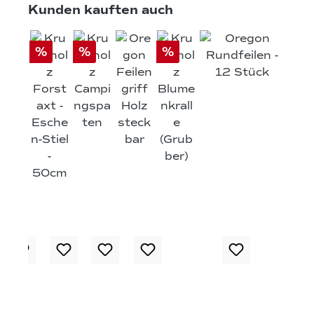
Produktgalerie überspringen
Kunden kauften auch
%
%
%