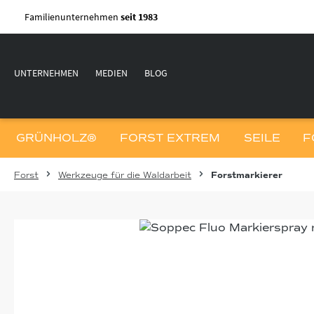
m Hauptinhalt springen
Zur Suche springen
Zur Hauptnavigation springen
Familienunternehmen
seit 1983
UNTERNEHMEN
MEDIEN
BLOG
GRÜNHOLZ®
FORST EXTREM
SEILE
F
Forst
Werkzeuge für die Waldarbeit
Forstmarkierer
Bildergalerie überspringen