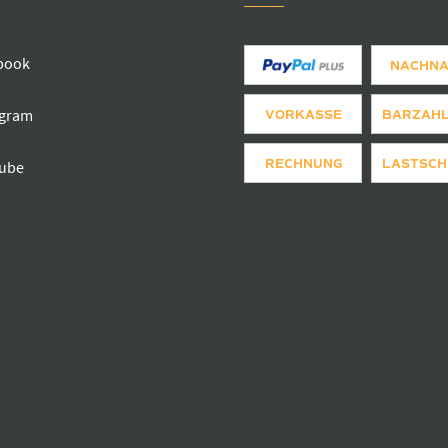
book
NACHN
agram
VORKASSE
BARZAH
RECHNUNG
LASTSCH
ube