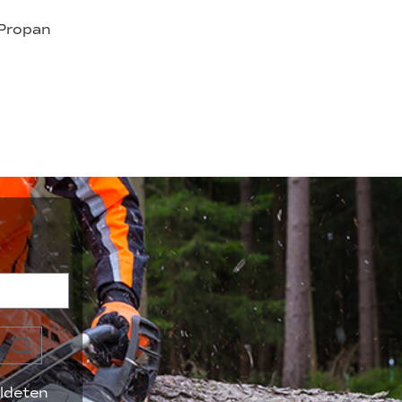
 Propan
ldeten