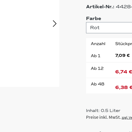
Artikel-Nr.:
4428
auswählen
Farbe
Anzahl
Stückpr
7,09 €
Ab
1
Ab
12
6,74 
Ab
48
6,38 
Inhalt:
0.5 Liter
Preise inkl. MwSt.
zzgl. 