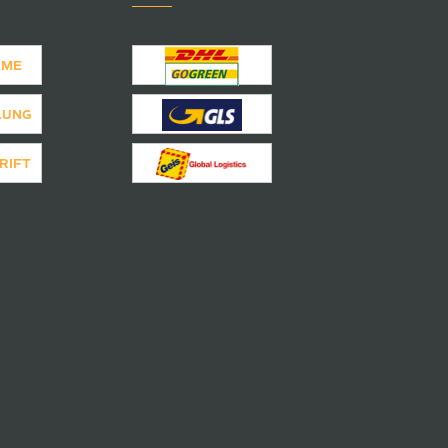
AME
LUNG
RIFT