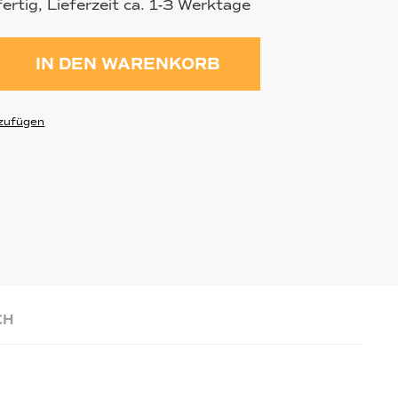
rtig, Lieferzeit ca. 1-3 Werktage
ahl: Gib den gewünschten Wert ein 
IN DEN WARENKORB
zufügen
CH