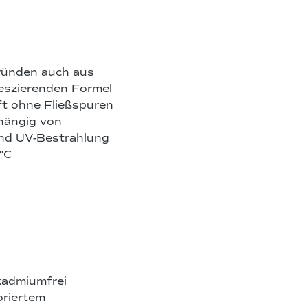
gründen auch aus
reszierenden Formel
t ohne Fließspuren
bhängig von
nd UV-Bestrahlung
°C
 kadmiumfrei
oriertem