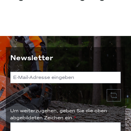
n
u
fr
o
h
r
K
Newsletter
ra
ft
st
o
ff
Um weiterzugehen, geben Sie die oben
abgebildeten Zeichen ein
*