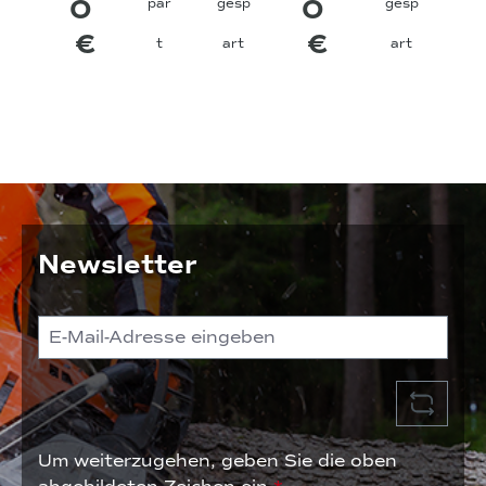
0
0
par
gesp
gesp
€
€
t
art
art
Newsletter
Um weiterzugehen, geben Sie die oben