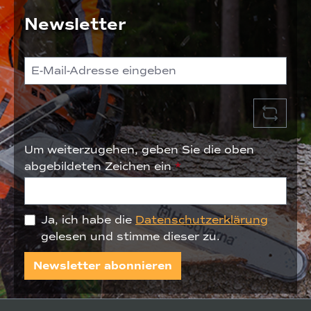
2
Newsletter
5
5
m
m
x
1,
Um weiterzugehen, geben Sie die oben
4
abgebildeten Zeichen ein
*
m
m
Ja, ich habe die
Datenschutzerklärung
gelesen und stimme dieser zu.
Newsletter abonnieren