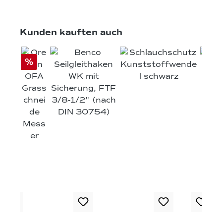
Produktgalerie überspringen
Kunden kauften auch
%