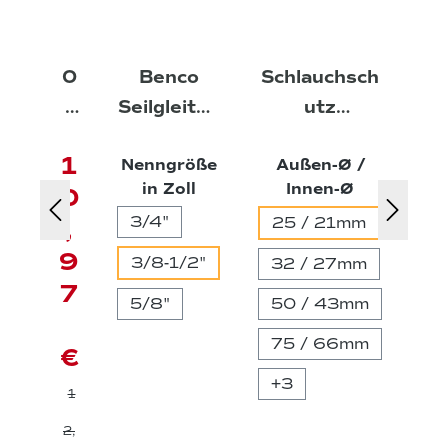
O
Benco
Schlauchsch
An
r
Seilgleitha
utz
au
e
ken WK
Kunststoff
sc
1
Nenngröße
Außen-Ø /
Du
g
mit
wendel
ei
auswählen
auswähle
in Zoll
Innen-Ø
ch
0
o
Sicherung,
schwarz
e
es
3/4"
25 / 21mm
,
n
FTF (nach
fü
er
9
8
DIN
Sei
3/8-1/2"
32 / 27mm
-
30754)
e
7
5/8"
50 / 43mm
Z
75 / 66mm
a
€
h
+
3
1
n
2,
G