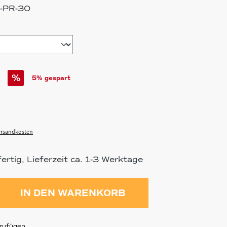
-PR-30
hlen
%
5% gespart
Versandkosten
rtig, Lieferzeit ca. 1-3 Werktage
ahl: Gib den gewünschten Wert ein 
IN DEN WARENKORB
zufügen