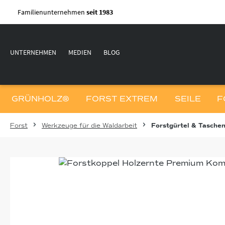
m Hauptinhalt springen
Zur Suche springen
Zur Hauptnavigation springen
Familienunternehmen
seit 1983
UNTERNEHMEN
MEDIEN
BLOG
GRÜNHOLZ®
FORST EXTREM
SEILE
F
Forst
Werkzeuge für die Waldarbeit
Forstgürtel & Tasche
Bildergalerie überspringen