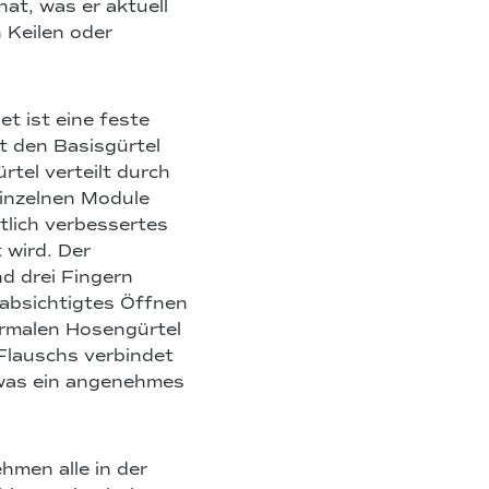
hat, was er aktuell
n Keilen oder
t ist eine feste
t den Basisgürtel
rtel verteilt durch
einzelnen Module
tlich verbessertes
 wird. Der
d drei Fingern
eabsichtigtes Öffnen
ormalen Hosengürtel
Flauschs verbindet
, was ein angenehmes
hmen alle in der