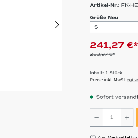
Artikel-Nr.:
FK-HE
auswä
Größe Neu
241,27 €*
253,97 €*
Inhalt:
1 Stück
Preise inkl. MwSt.
zzgl. 
Sofort versandfe
Produkt Anz
Zum Merkzettel hin