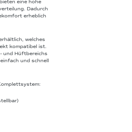
 bieten eine hohe
erteilung. Dadurch
gekomfort erheblich
rhältlich, welches
kt kompatibel ist.
n- und Hüftbereichs
 einfach und schnell
Komplettsystem:
tellbar)