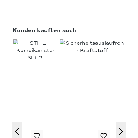
Produktgalerie überspringen
Kunden kauften auch