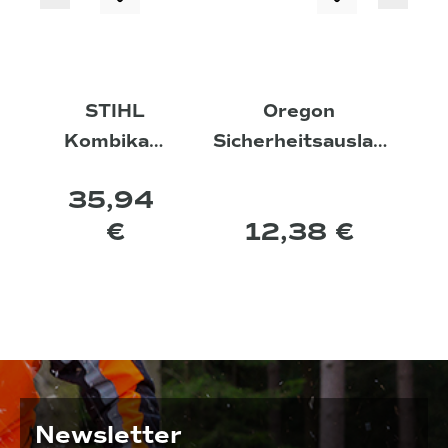
STIHL
Oregon
Kombikani
Sicherheitsauslau
ster 5l + 3l
frohr Kraftstoff
35,94
€
12,38 €
Newsletter