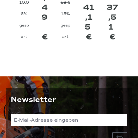
3
10.0
53 €
4
41
37
8
6%
15%
9
,1
,5
0
5
1
gesp
gesp
€
€
€
art
art
g
Newsletter