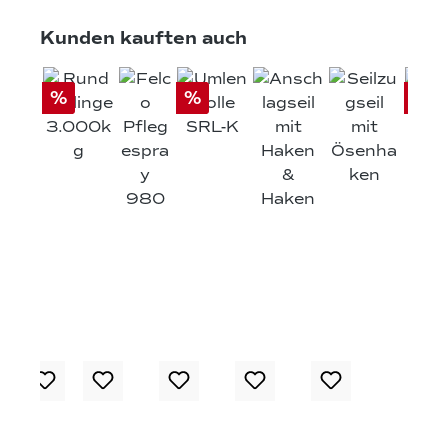
Produktgalerie überspringen
Kunden kauften auch
%
%
%