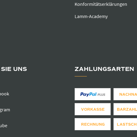
Konformitätserklärungen
Lamm-Academy
SIE UNS
ZAHLUNGSARTEN
book
NACHN
agram
VORKASSE
BARZAH
RECHNUNG
LASTSCH
ube