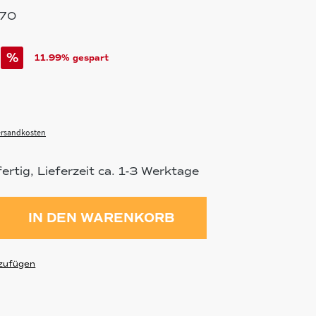
370
%
11.99% gespart
Versandkosten
rtig, Lieferzeit ca. 1-3 Werktage
ahl: Gib den gewünschten Wert ein 
IN DEN WARENKORB
zufügen