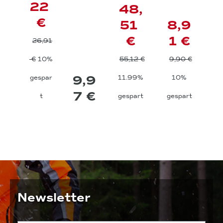
22
48,
€
51
8,9
€
1 €
26,91
€
10%
55,12 €
9,90 €
9,9
gespar
11.99%
10%
7 €
t
gespart
gespart
Newsletter