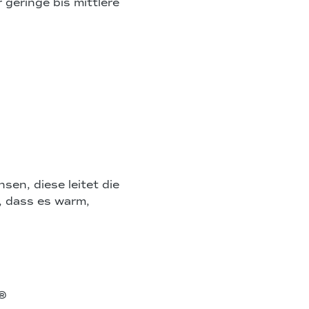
geringe bis mittlere
sen, diese leitet die
, dass es warm,
a®