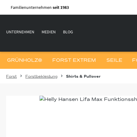
m Hauptinhalt springen
Zur Suche springen
Zur Hauptnavigation springen
Familienunternehmen
seit 1983
UNTERNEHMEN
MEDIEN
BLOG
GRÜNHOLZ®
FORST EXTREM
SEILE
F
Forst
Forstbekleidung
Shirts & Pullover
Bildergalerie überspringen