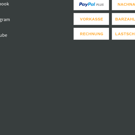
book
NACHN
agram
VORKASSE
BARZAH
RECHNUNG
LASTSCH
ube