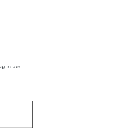
ug in der
n