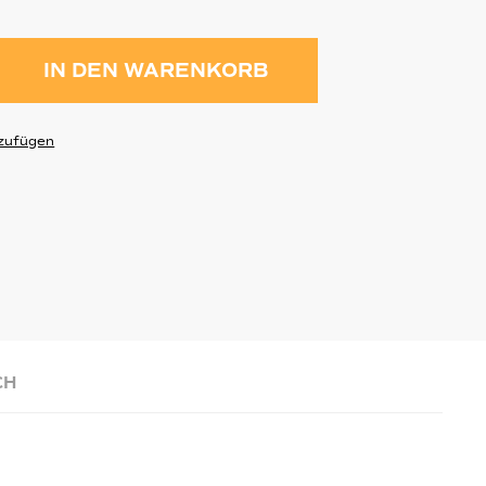
ahl: Gib den gewünschten Wert ein 
IN DEN WARENKORB
zufügen
CH