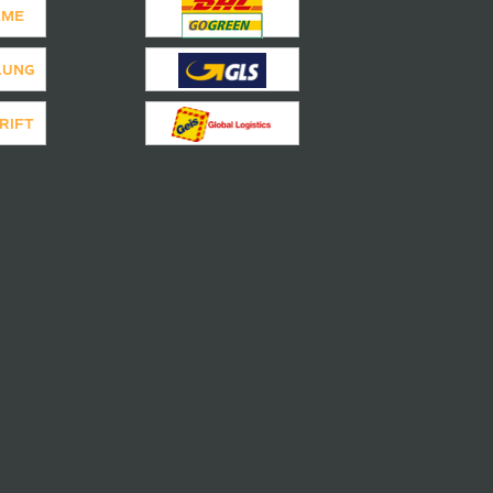
AME
LUNG
RIFT