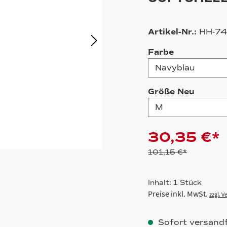
Artikel-Nr.:
HH-74
auswählen
Farbe
auswä
Größe Neu
30,35 €*
101,15 €*
Inhalt:
1 Stück
Preise inkl. MwSt.
zzgl. 
Sofort versandfe