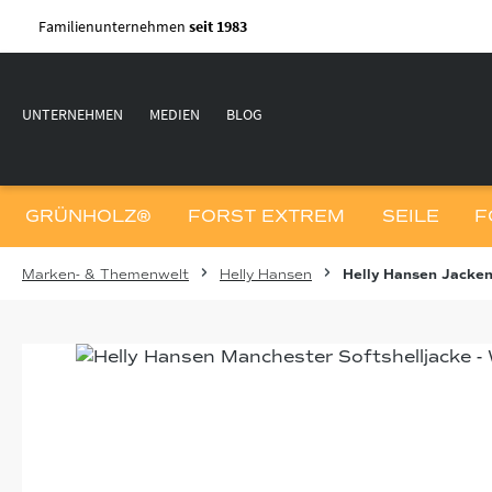
m Hauptinhalt springen
Zur Suche springen
Zur Hauptnavigation springen
Familienunternehmen
seit 1983
UNTERNEHMEN
MEDIEN
BLOG
GRÜNHOLZ®
FORST EXTREM
SEILE
F
Marken- & Themenwelt
Helly Hansen
Helly Hansen Jacke
Bildergalerie überspringen