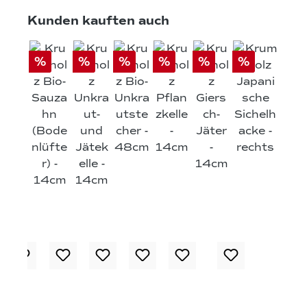
Produktgalerie überspringen
Kunden kauften auch
%
%
%
%
%
%