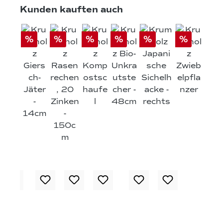
Produktgalerie überspringen
Kunden kauften auch
%
%
%
%
%
%