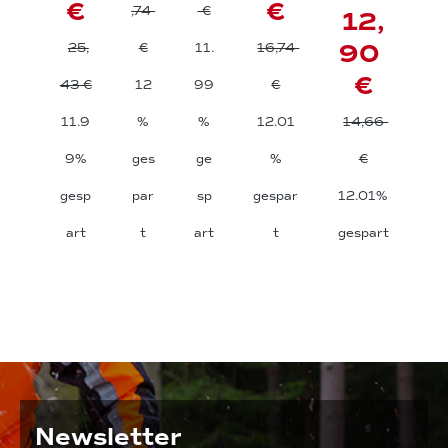
0c
el
€
€
,74
€
12,
m
le
90
25,
€
11.
16,74
-
€
43 €
12
99
€
1
4
11.9
%
%
12.01
14,66
c
9%
ges
ge
%
€
m
gesp
par
sp
gespar
12.01%
art
t
art
t
gespart
Newsletter