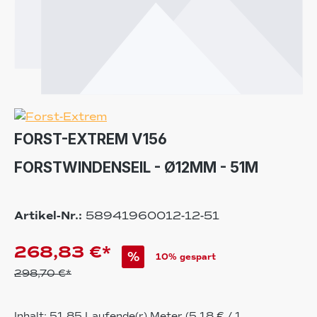
FORST-EXTREM V156
FORSTWINDENSEIL - Ø12MM - 51M
Artikel-Nr.:
58941960012-12-51
268,83 €*
%
10% gespart
298,70 €*
Inhalt:
51.85 Laufende(r) Meter
(5,18 € / 1