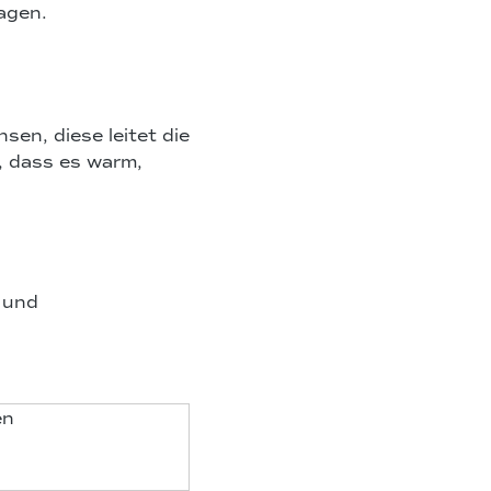
Tagen.
sen, diese leitet die
, dass es warm,
m und
en