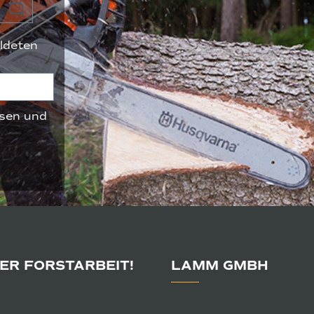
ldeten
sen und
DER FORSTARBEIT!
LAMM GMBH