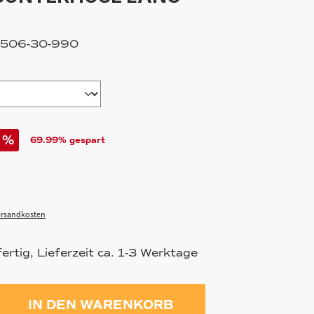
5506-30-990
hlen
%
69.99% gespart
Versandkosten
rtig, Lieferzeit ca. 1-3 Werktage
ahl: Gib den gewünschten Wert ein 
IN DEN WARENKORB