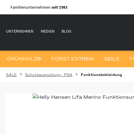
m Hauptinhalt springen
Zur Suche springen
Zur Hauptnavigation springen
Familienunternehmen
seit 1983
UNTERNEHMEN
MEDIEN
BLOG
GRÜNHOLZ®
FORST EXTREM
SEILE
F
SALE
Schutzausrüstung - PSA
Funktionsbekleidung
Bildergalerie überspringen