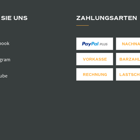
SIE UNS
ZAHLUNGSARTEN
book
NACHN
agram
VORKASSE
BARZAH
RECHNUNG
LASTSCH
ube