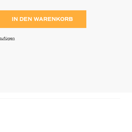
ahl: Gib den gewünschten Wert ein 
IN DEN WARENKORB
zufügen