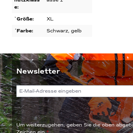
hutzklass
asse 1
e:
`Größe:
XL
´Farbe:
Schwarz, gelb
Newsletter
Um weiterzugehen, geben Sie die oben abgebi
Zeichen ein
*