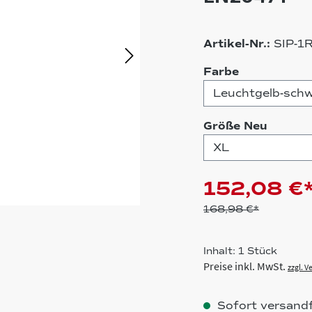
Artikel-Nr.:
SIP-1
auswählen
Farbe
auswä
Größe Neu
152,08 €
168,98 €*
Inhalt:
1 Stück
Preise inkl. MwSt.
zzgl. 
Sofort versandfe