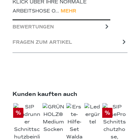
ICK ÜBER IHRE NORMALE AR
BEITSHOSE O…
MEHR
BEWERTUNGEN
FRAGEN ZUM ARTIKEL
Produktgalerie überspringen
Kunden kauften auch
%
%