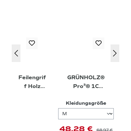
Feilengrif
GRÜNHOLZ®
f Holz
Pro³® 1C
steckbar
Funktionsshirt
auswähl
Kleidungsgröße
langarm
48,28 €
68,97 €