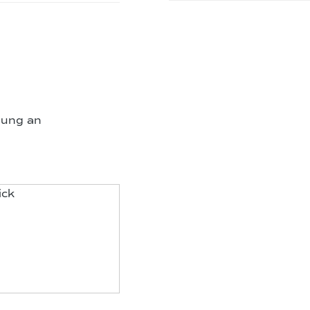
pung an
ick