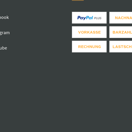
book
NACHN
agram
VORKASSE
BARZAH
RECHNUNG
LASTSCH
ube