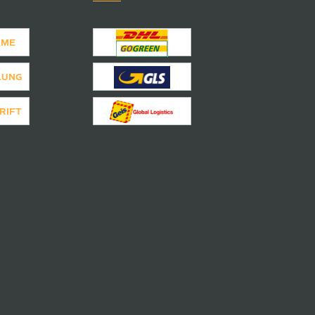
AME
LUNG
RIFT