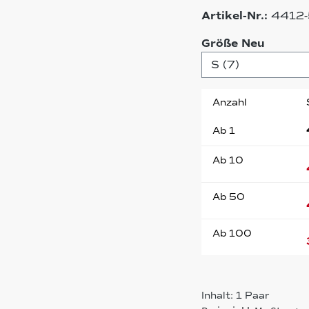
Artikel-Nr.:
4412
auswä
Größe Neu
Anzahl
Ab
1
Ab
10
Ab
50
Ab
100
Inhalt:
1 Paar