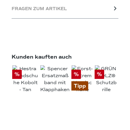
FRAGEN ZUM ARTIKEL
Produktgalerie überspringen
Kunden kauften auch
%
%
%
Tipp