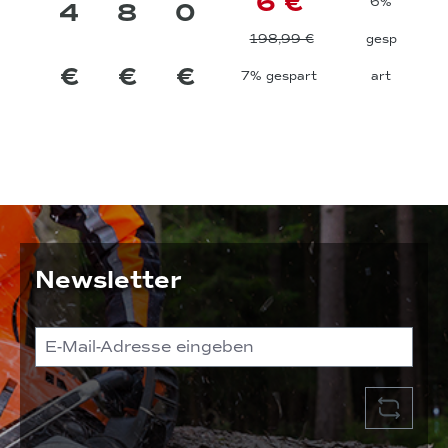
6 €
6%
4
8
0
198,99 €
gesp
€
€
€
7% gespart
art
Newsletter