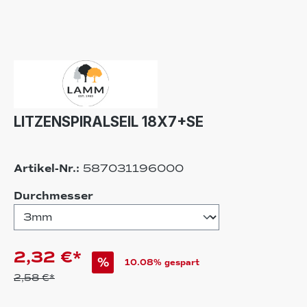
LITZENSPIRALSEIL 18X7+SE
Artikel-Nr.:
587031196000
auswählen
Durchmesser
2,32 €*
%
10.08% gespart
2,58 €*