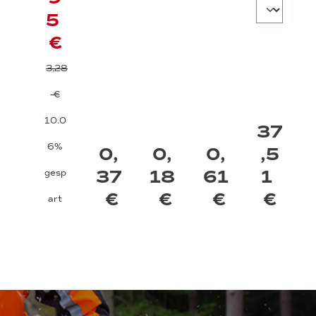
ens
5
eil
€
hoc
3,28
hve
rdic
€
hte
10.0
37
t
6%
0,
0,
0,
,5
37
18
61
1
gesp
€
€
€
€
art