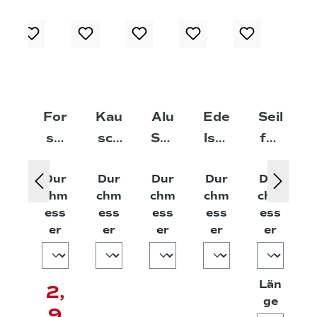
For
Kau
Alu
Ede
Seil
st-
sch
Seil
lsta
für
Ext
e
pre
hl
Seil
Dur
Dur
Dur
Dur
Dur
re
ssk
Kau
zug
chm
chm
chm
chm
chm
m®
lem
sch
/Gr
ess
ess
ess
ess
ess
V11
me
e
eifz
auswählen
auswählen
auswählen
auswählen
auswä
er
er
er
er
er
4
RW
ug
For
Län
stw
2,
auswä
ge
ind
9