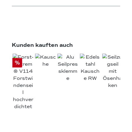
Produktgalerie überspringen
Kunden kauften auch
%