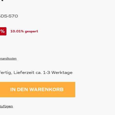
SD5-570
%
10.01% gespart
Versandkosten
rtig, Lieferzeit ca. 1-3 Werktage
ahl: Gib den gewünschten Wert ein 
IN DEN WARENKORB
zufügen