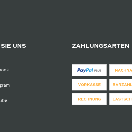
SIE UNS
ZAHLUNGSARTEN
book
NACHN
agram
VORKASSE
BARZAH
RECHNUNG
LASTSCH
ube