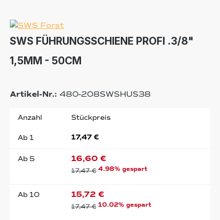
SWS FÜHRUNGSSCHIENE PROFI .3/8"
1,5MM - 50CM
Artikel-Nr.:
480-208SWSHUS38
Anzahl
Stückpreis
17,47 €
Ab
1
16,60 €
Ab
5
4.98% gespart
17,47 €
15,72 €
Ab
10
10.02% gespart
17,47 €