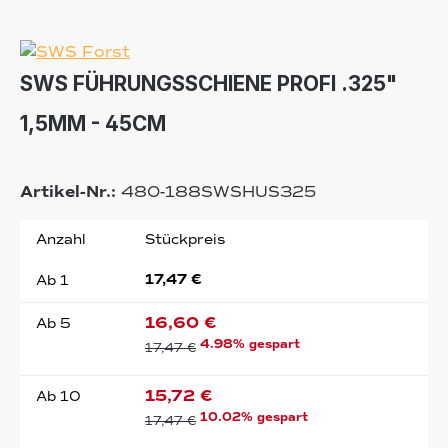
SWS FÜHRUNGSSCHIENE PROFI .325"
1,5MM - 45CM
Artikel-Nr.:
480-188SWSHUS325
Anzahl
Stückpreis
17,47 €
Ab
1
16,60 €
Ab
5
4.98% gespart
17,47 €
15,72 €
Ab
10
10.02% gespart
17,47 €