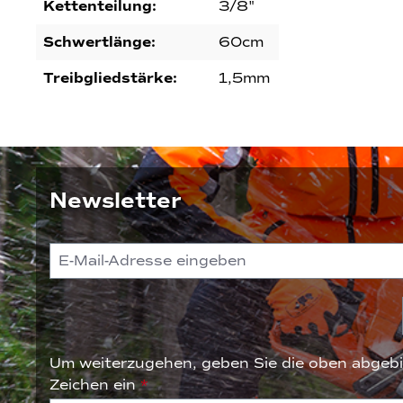
Kettenteilung:
3/8"
Schwertlänge:
60cm
Treibgliedstärke:
1,5mm
Newsletter
Um weiterzugehen, geben Sie die oben abgebi
Zeichen ein
*