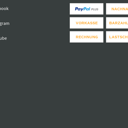
book
NACHN
agram
VORKASSE
BARZAH
RECHNUNG
LASTSCH
ube