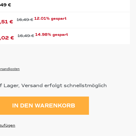
,49 €
12.01% gespart
16,49 €
,51 €
14.98% gespart
16,49 €
,02 €
Versandkosten
f Lager, Versand erfolgt schnellstmöglich
ahl: Gib den gewünschten Wert ein 
IN DEN WARENKORB
zufügen