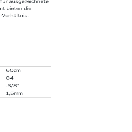
 für ausgezeichnete
mt bieten die
-Verhältnis.
60cm
84
.3/8"
1,5mm