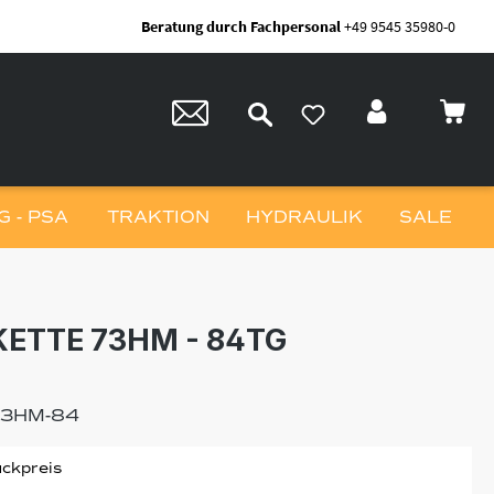
Beratung durch Fachpersonal
+49 9545 35980-0
 - PSA
TRAKTION
HYDRAULIK
SALE
ETTE 73HM - 84TG
73HM-84
ckpreis