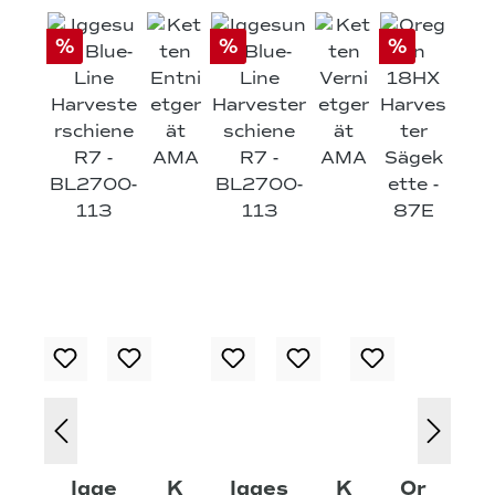
%
%
%
Igge
K
Igges
K
Or