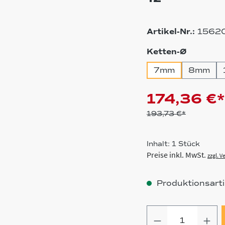
Artikel-Nr.:
1562
auswähl
Ketten-Ø
7mm
8mm
174,36 €*
193,73 €*
Inhalt:
1 Stück
Preise inkl. MwSt.
zzgl. 
Produktionsartik
Produkt Anz