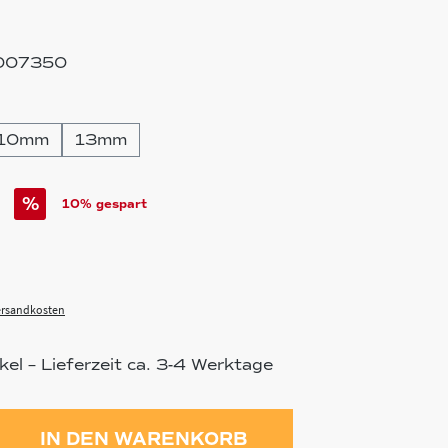
007350
en
10mm
13mm
%
10% gespart
Versandkosten
el – Lieferzeit ca. 3-4 Werktage
ahl: Gib den gewünschten Wert ein 
IN DEN WARENKORB