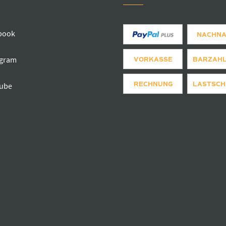
book
NACHN
agram
VORKASSE
BARZAH
RECHNUNG
LASTSCH
ube