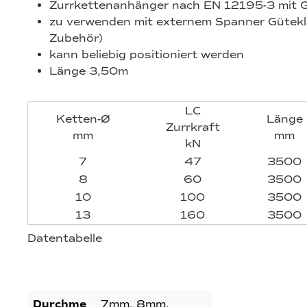
Zurrkettenanhänger nach EN 12195-3 mit 
zu verwenden mit externem Spanner Gütekl
Zubehör)
kann beliebig positioniert werden
Länge 3,50m
LC
Ketten-Ø
Länge
Zurrkraft
mm
mm
kN
7
47
3500
8
60
3500
10
100
3500
13
160
3500
Datentabelle
Durchme
7mm, 8mm,