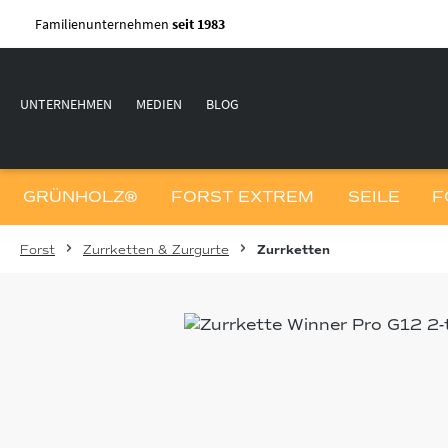
m Hauptinhalt springen
Zur Suche springen
Zur Hauptnavigation springen
Familienunternehmen
seit 1983
UNTERNEHMEN
MEDIEN
BLOG
GRÜNHOLZ®
FORST EXTREM
SEILE
F
Forst
Zurrketten & Zurgurte
Zurrketten
Bildergalerie überspringen