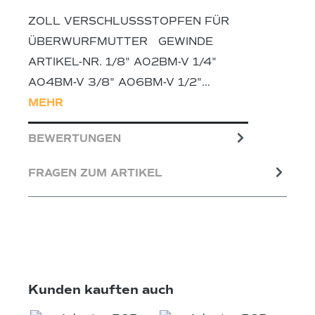
ZOLL VERSCHLUSSSTOPFEN FÜR
ÜBERWURFMUTTER GEWINDE
ARTIKEL-NR. 1/8" A02BM-V 1/4"
A04BM-V 3/8" A06BM-V 1/2"…
MEHR
BEWERTUNGEN
FRAGEN ZUM ARTIKEL
Produktgalerie überspringen
Kunden kauften auch