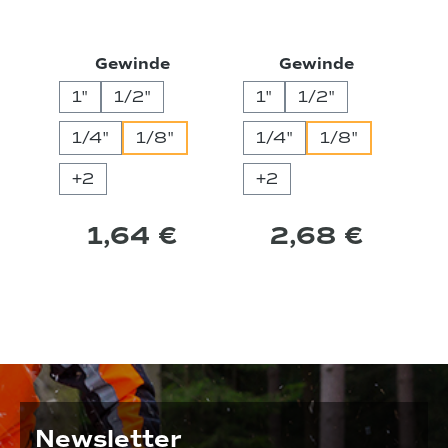
auswählen
auswähle
Gewinde
Gewinde
1"
1/2"
1"
1/2"
1/4"
1/8"
1/4"
1/8"
+
2
+
2
1,64 €
2,68 €
Newsletter