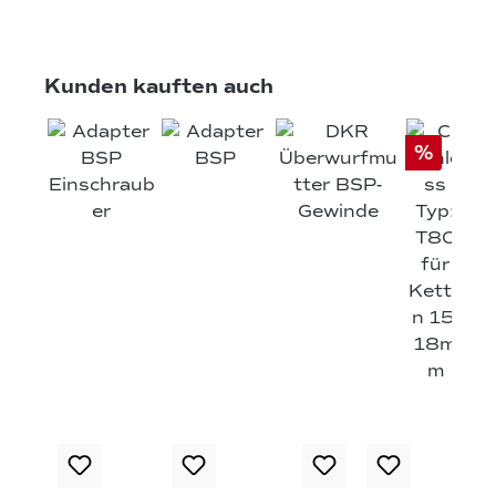
Produktgalerie überspringen
Kunden kauften auch
%