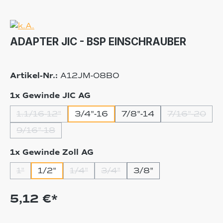
ADAPTER JIC - BSP EINSCHRAUBER
Artikel-Nr.:
A12JM-08BO
auswählen
1x Gewinde JIC AG
1.1/16-12"
3/4"-16
7/8"-14
7/16"-20
(Diese Option ist zurzeit nicht verfügbar.)
(Diese Opt
9/16"-18
(Diese Option ist zurzeit nicht verfügbar.)
auswählen
1x Gewinde Zoll AG
1"
1/2"
1/4"
3/4"
3/8"
(Diese Option ist zurzeit nicht verfügbar.)
(Diese Option ist zurzeit nicht verfügba
(Diese Option ist zurzeit nicht
5,12 €*